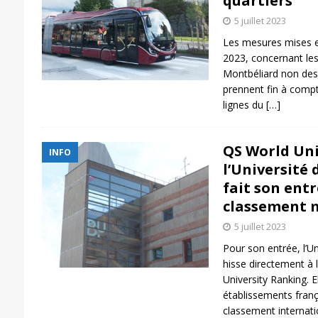
quartiers
5 juillet 2023
Les mesures mises en
2023, concernant les
Montbéliard non dess
prennent fin à compt
lignes du
[…]
QS World Uni
INFO
l’Université
fait son entr
classement 
5 juillet 2023
Pour son entrée, l’U
hisse directement à
University Ranking. El
établissements franç
classement internatio