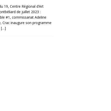
u 19, Centre Régional d’Art
tbéliard de juillet 2023 :
ble #1, commissariat Adeline
19, Crac inaugure son programme
̀
[…]