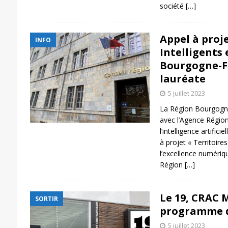
société
[…]
Appel à proje
INFO
Intelligents 
Bourgogne-F
lauréate
5 juillet 2023
La Région Bourgogn
avec l’Agence Régio
l’intelligence artifici
à projet « Territoires
l’excellence numériqu
Région
[…]
Le 19, CRAC 
SORTIR
programme de
5 juillet 2023