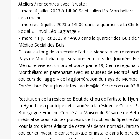
Ateliers / rencontres avec l’artiste :
– mardi 4 juillet 2023 à 14h00 Saint-Julien-lès-Montbéliard – a
de la mairie
– mercredi 5 juillet 2023 à 14h00 dans le quartier de la Chi
Social « l’Envol Léo Lagrange »
– mardi 11 juillet 2023 à 14h00 dans la quartier des Buis de
Médico Social des Buis.
Et tout au long de la semaine l’artiste viendra à votre rencon
Pays de Montbéliard qui sera présenté lors des Journées E
Mémoire vive est un projet porté par le 19, Centre régional
Montbéliard en partenariat avec les Musées de Montbéliard et
couleurs de l’agglo » de l’agglomération du Pays de Montbéli
Entrée libre. Pour plus d’infos : action@le19crac.com ou 03 
Restitution de la résidence Bout de chou de l’artiste Ju Hyun
Ju Hyun Lee a participé cette année à la résidence Culture-Sa
Bourgogne-Franche-Comté à la Maison de Sésame de Bethon
médicalisé pour adultes porteurs de Troubles du Spectre Aut
Pour la troisième édition de cette résidence nomade, l’artist
couleur et investi le conteneur-atelier installé dans le par