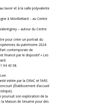
u lavoir et à la salle polyvalente
ffogne à Montbéliard – au Centre
 Valentigney – autour du Centre
tre pour créer un portrait du
uropéennes du patrimoine 2024.
 d’art contemporain de
 financé par le dispositif « Les
ard.
81 94 43 58.
 Lee
nté initiée par la DRAC et l’ARS
court (Établissement d’accueil
istique).
e poursuit son exploration de la
c de la Maison de Sésame pour des