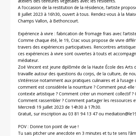
ateliers des teintures végétales avec les résidents.
A l’occasion de la restitution de la résidence, l’artiste propos
8 juillet 2023 à 16h30, ouvert à tous. Rendez-vous à la Ma
Champs Vallon, à Bethoncourt.
Expérience à vivre : fabrication de fromage frais avec l’artis
Comme chaque été, le 19, Crac vous propose de vivre diffé
travers des expériences participatives. Rencontres artistiqu
ces expériences à vivre sont ouvertes à touts et accompagné
médiateur.
Zoé Vincent est jeune diplômée de la Haute École des Arts d
travaille autour des questions du corps, de la culture, de nou
s’intéresse notamment aux pratiques culinaires et à l’usage d
comment est considérée la nourriture ? Comment peut-elle 
contexte artistique ? Comment créer un moment collectif ? 
Comment rassembler ? Comment partager les ressources et
Mercredi 19 juillet 2023 de 14h30 à 17h30.
Gratuit, sur inscription au 03 81 94 13 47 ou mediation@le19
POV : Donne ton point de vue !
Tu sais pitcher une anecdote en 3 minutes et tu te sens l’âme