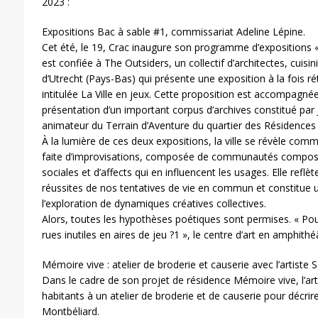
2023 :
Expositions Bac à sable #1, commissariat Adeline Lépine.
Cet été, le 19, Crac inaugure son programme d’expositions «
est confiée à The Outsiders, un collectif d’architectes, cuisin
d’Utrecht (Pays-Bas) qui présente une exposition à la fois ré
intitulée La Ville en jeux. Cette proposition est accompagnée 
présentation d’un important corpus d’archives constitué par
animateur du Terrain d’Aventure du quartier des Résidences
À la lumière de ces deux expositions, la ville se révèle com
faite d’improvisations, composée de communautés composite
sociales et d’affects qui en influencent les usages. Elle reflè
réussites de nos tentatives de vie en commun et constitue un 
l’exploration de dynamiques créatives collectives.
Alors, toutes les hypothèses poétiques sont permises. « Po
rues inutiles en aires de jeu ?1 », le centre d’art en amphithéâ
Mémoire vive : atelier de broderie et causerie avec l’artiste 
Dans le cadre de son projet de résidence Mémoire vive, l’arti
habitants à un atelier de broderie et de causerie pour décri
Montbéliard.