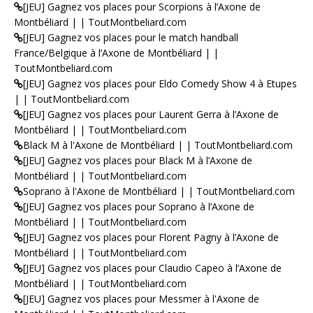
[JEU] Gagnez vos places pour Scorpions à l’Axone de
Montbéliard | | ToutMontbeliard.com
[JEU] Gagnez vos places pour le match handball
France/Belgique à l’Axone de Montbéliard | |
ToutMontbeliard.com
[JEU] Gagnez vos places pour Eldo Comedy Show 4 à Etupes
| | ToutMontbeliard.com
[JEU] Gagnez vos places pour Laurent Gerra à l’Axone de
Montbéliard | | ToutMontbeliard.com
Black M à l'Axone de Montbéliard | | ToutMontbeliard.com
[JEU] Gagnez vos places pour Black M à l’Axone de
Montbéliard | | ToutMontbeliard.com
Soprano à l'Axone de Montbéliard | | ToutMontbeliard.com
[JEU] Gagnez vos places pour Soprano à l’Axone de
Montbéliard | | ToutMontbeliard.com
[JEU] Gagnez vos places pour Florent Pagny à l’Axone de
Montbéliard | | ToutMontbeliard.com
[JEU] Gagnez vos places pour Claudio Capeo à l’Axone de
Montbéliard | | ToutMontbeliard.com
[JEU] Gagnez vos places pour Messmer à l'Axone de