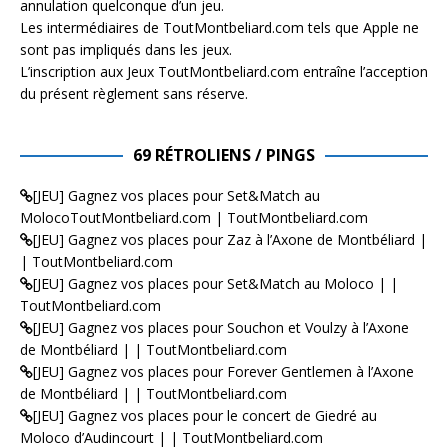
annulation quelconque d’un jeu.
Les intermédiaires de ToutMontbeliard.com tels que Apple ne
sont pas impliqués dans les jeux.
L’inscription aux Jeux ToutMontbeliard.com entraîne l’acception
du présent règlement sans réserve.
69 RÉTROLIENS / PINGS
[JEU] Gagnez vos places pour Set&Match au
MolocoToutMontbeliard.com | ToutMontbeliard.com
[JEU] Gagnez vos places pour Zaz à l’Axone de Montbéliard |
| ToutMontbeliard.com
[JEU] Gagnez vos places pour Set&Match au Moloco | |
ToutMontbeliard.com
[JEU] Gagnez vos places pour Souchon et Voulzy à l’Axone
de Montbéliard | | ToutMontbeliard.com
[JEU] Gagnez vos places pour Forever Gentlemen à l’Axone
de Montbéliard | | ToutMontbeliard.com
[JEU] Gagnez vos places pour le concert de Giedré au
Moloco d’Audincourt | | ToutMontbeliard.com