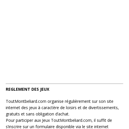
REGLEMENT DES JEUX
ToutMontbeliard.com organise régulièrement sur son site
internet des jeux à caractère de loisirs et de divertissements,
gratuits et sans obligation d’achat.
Pour participer aux Jeux ToutMontbeliard.com, il suffit de
s’inscrire sur un formulaire disponible via le site internet