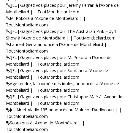
[JEU] Gagnez vos places pour Jérémy Ferrari à l’Axone de
Montbéliard | | ToutMontbeliard.com
M. Pokora à l’Axone de Montbéliard | |
ToutMontbeliard.com
[JEU] Gagnez vos places pour The Australian Pink Floyd
Show à l’Axone de Montbéliard | | ToutMontbeliard.com
Laurent Gerra annoncé à l’Axone de Montbéliard | |
ToutMontbeliard.com
[JEU] Gagnez vos places pour M. Pokora à l’Axone de
Montbéliard | | ToutMontbeliard.com
[JEU] Gagnez vos places pour Soprano à l’Axone de
Montbéliard | | ToutMontbeliard.com
Age tendre, la tournée des idoles, annoncée à l’Axone de
Montbéliard | | ToutMontbeliard.com
[JEU] Gagnez vos places pour Christophe Maé à l’Axone de
Montbéliard | | ToutMontbeliard.com
Jok’Air et Aladin 135 annoncés au Moloco d’Audincourt | |
ToutMontbeliard.com
Scorpions à l’Axone de Montbéliard | |
ToutMontbeliard.com