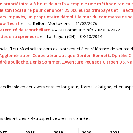
le propriétaire « à bout de nerfs » emploie une méthode radical
de son locataire pour dénoncer 25 000 euros d’impayés et l’inacti
loyers impayés, un propriétaire démolit le mur du commerce de so
Low Tech !
» – Ici Belfort-Montbéliard – 11/02/2026
maternité de Montbéliard
» – MaCommune.info – 06/08/2022
e des entrepreneurs
» – La Région (CH) – 03/10/2014
onale, ToutMontbeliard.com est souvent cité en référence de source da
 Agglomération
,
Coupe aéronautique Gordon Bennett
,
Ophélie C
dré Boulloche
,
Denis Sommer
,
L’Aventure Peugeot Citroën DS
,
Na
linable en deux versions : en longueur, format d’origine, et en aspect
es articles « Rétrospective » en fin d’année :
017
2018
2019
2020
2021