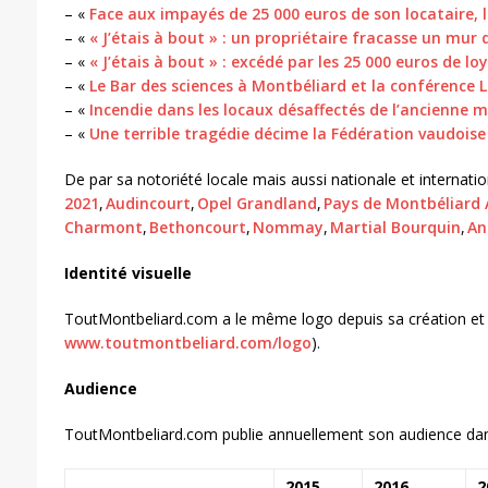
– «
Face aux impayés de 25 000 euros de son locataire, 
– «
« J’étais à bout » : un propriétaire fracasse un mur 
– «
« J’étais à bout » : excédé par les 25 000 euros de 
– «
Le Bar des sciences à Montbéliard et la conférence 
– «
Incendie dans les locaux désaffectés de l’ancienne 
– «
Une terrible tragédie décime la Fédération vaudois
De par sa notoriété locale mais aussi nationale et internati
2021
,
Audincourt
,
Opel Grandland
,
Pays de Montbéliard
Charmont
,
Bethoncourt
,
Nommay
,
Martial Bourquin
,
An
Identité visuelle
ToutMontbeliard.com a le même logo depuis sa création et déc
www.toutmontbeliard.com/logo
).
Audience
ToutMontbeliard.com publie annuellement son audience dans d
2015
2016
2