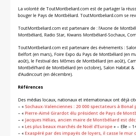
La volonté de ToutMontbeliard.com est de partager la réussite
bouger le Pays de Montbéliard. ToutMontbeliard.com se rev
ToutMontbeliard.com est partenaire de : l’Axone de Montbél
Montbéliard, Radio Star, Kiwanis Montbéliard-Sochaux, Com
ToutMontbeliard.com est partenaire des évènements : Salon H
Belfort (en mars), Foire Expo du Pays de Montbéliard (en mars
août), le Festival des Mômes de Montbéliard (en août), Camp
Montbéli’hard de Montbéliard (en octobre), Salon Habitat &
d’Audincourt (en décembre).
Références
Des médias locaux, nationaux et internationaux ont déjà ci
– «
Sochaux-Valenciennes : 20 000 spectateurs à Bonal 
– «
Pierre-Aimé Girardot élu président de Pays de Mont
– «
Jacques Hélias, ancien maire de Montbéliard est dé
– «
Les plus beaux marchés de Noël d’Europe
» – Elle – 
– «
Exaspéré par des impayés de loyers, il casse le mur 