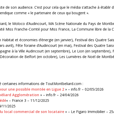
 de son audience. C’est pour cela que le média s’attache à établir des
endique comme « le partenaire de ceux qui bougent ».
iard, le Moloco d’Audincourt, MA Scène Nationale du Pays de Montbéli
ité Miss Franche-Comté pour Miss France, La Commune libre de la Ci
abitat et économies d’énergie (en janvier), Festival des Quatre Sai
-avril), Fête foraine d’Audincourt (en mai), Festival des Quatre Saiso
agne à la Ville Audincourt (en septembre), Le Lion (en septembre), F
 Décoration de Belfort (en octobre), Les Lumières de Noël de Montb
té certaines informations de ToutMontbeliard.com :
pour une possible montée en Ligue 2
» – info.fr – 02/05/2026
béliard Agglomération
» – info.fr – 24/04/2026
cédé
« – France 3 – 11/12/2025
14/11/2025
du local commercial de son locataire
» – Le Figaro Immobilier – 2