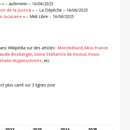
e
» – aufeminin – 16/06/2025
on de la justice »
– La Dépêche – 16/06/2025
n locataire
» – Midi Libre – 16/06/2025
ns Wikipédia sur des articles :
Montbéliard
,
Miss France
laude-Boxberger
,
Usine Stellantis de Vesoul
,
Vieux-
thalie Hugenschmitt
, etc.
 plus carré sur 3 lignes (voir
2022
2023
2024
2025