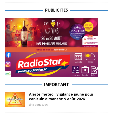
PUBLICITES
IMPORTANT
Alerte météo : vigilance jaune pour
canicule dimanche 9 août 2026
8 août 2026