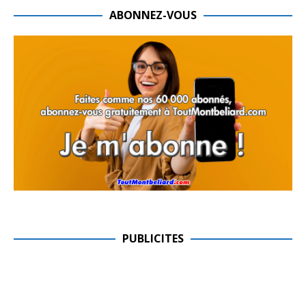
ABONNEZ-VOUS
PUBLICITES