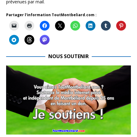
prévenues par mail.
Partager l'information ToutMontbeliard.com :
NOUS SOUTENIR