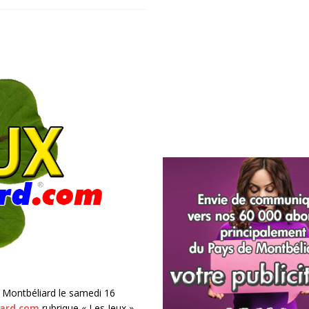
e Montbéliard le samedi 16
ard.com
rubrique « Les Jeux »