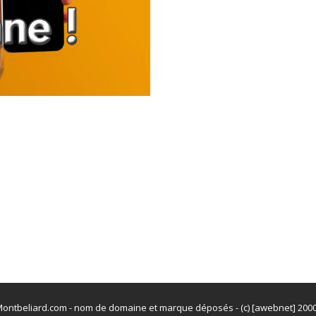
ontbeliard.com - nom de domaine et marque déposés - (c) [awebnet] 200