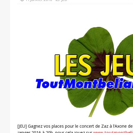
[JEU] Gagnez vos places pour le concert de Zaz à l’Axone d
janvier 2016 à 20h, pour cela jouez sur
www.toutmontbeli