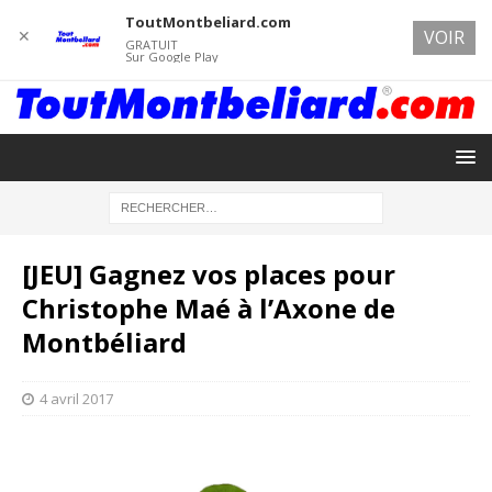
ToutMontbeliard.com
✕
VOIR
GRATUIT
Sur Google Play
[JEU] Gagnez vos places pour
Christophe Maé à l’Axone de
Montbéliard
4 avril 2017