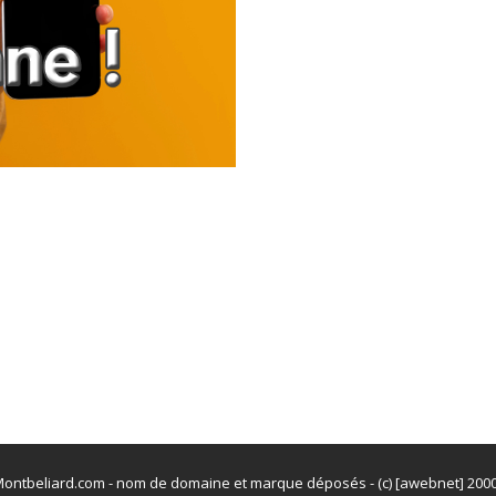
ontbeliard.com - nom de domaine et marque déposés - (c) [awebnet] 200