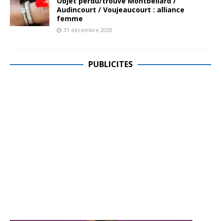
Objet perdu/trouvé Montbéliard /
Audincourt / Voujeaucourt : alliance
femme
31 décembre 2020
PUBLICITES