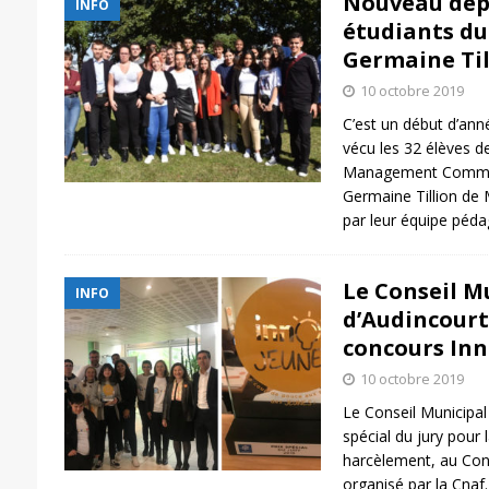
Nouveau dépa
INFO
étudiants du
Germaine Til
10 octobre 2019
C’est un début d’ann
vécu les 32 élèves d
Management Commerc
Germaine Tillion de M
par leur équipe péd
Le Conseil M
INFO
d’Audincourt
concours Inn
10 octobre 2019
Le Conseil Municipal 
spécial du jury pour 
harcèlement, au Con
organisé par la Cnaf.