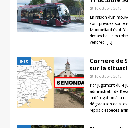
11 octobre 2
10 octobre 2019
En raison d’un mouve
sont prévues sur le 
Montbéliard évolitY 
dimanche 13 octobre 
vendredi
[…]
Carrière de 
INFO
sur la situat
10 octobre 2019
Par jugement du 4 jui
administratif de Bes
la dérogation à la des
dégradation de sites
repos d’espèces ani