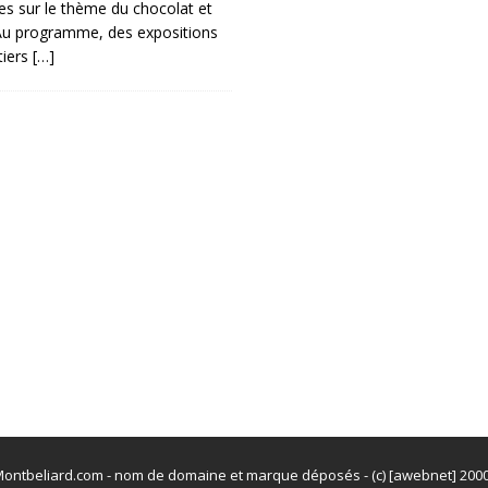
s sur le thème du chocolat et
Au programme, des expositions
tiers
[…]
ontbeliard.com - nom de domaine et marque déposés - (c) [awebnet] 200