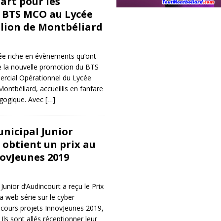
rt pour les
 BTS MCO au Lycée
lion de Montbéliard
ée riche en évènements qu’ont
e la nouvelle promotion du BTS
ial Opérationnel du Lycée
ontbéliard, accueillis en fanfare
agogique. Avec
[…]
unicipal Junior
 obtient un prix au
ovJeunes 2019
Junior d’Audincourt a reçu le Prix
la web série sur le cyber
cours projets InnovJeunes 2019,
 Ils sont allés réceptionner leur