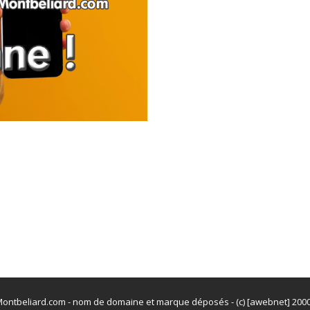
ontbeliard.com - nom de domaine et marque déposés - (c) [awebnet] 200