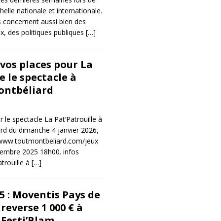
helle nationale et internationale.
 concernent aussi bien des
ux, des politiques publiques
[…]
 vos places pour La
e le spectacle à
ontbéliard
 le spectacle La Pat’Patrouille à
rd du dimanche 4 janvier 2026,
 www.toutmontbeliard.com/jeux
cembre 2025 18h00. infos
trouille à
[…]
5 : Moventis Pays de
reverse 1 000 € à
 Festi’Blam