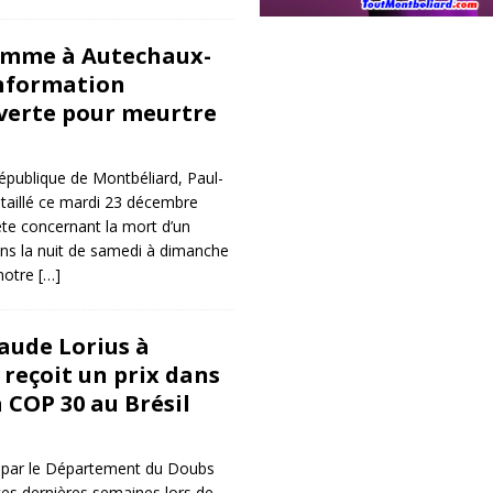
omme à Autechaux-
information
uverte pour meurtre
épublique de Montbéliard, Paul-
étaillé ce mardi 23 décembre
ête concernant la mort d’un
s la nuit de samedi à dimanche
notre
[…]
laude Lorius à
reçoit un prix dans
a COP 30 au Brésil
 par le Département du Doubs
ces dernières semaines lors de