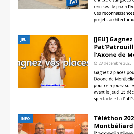
remises de prix à l’éc
Ces reconnaissances
projets architectura
[JEU] Gagnez
JEU
Pat’Patrouill
l’Axone de M
23 décembre 2025
Gagnez 2 places pour
l’Axone de Montbélia
pour cela jouez sur
avant le jeudi 25 dé
spectacle > La Pat’Pa
Téléthon 202
INFO
Montbéliard 
l’association