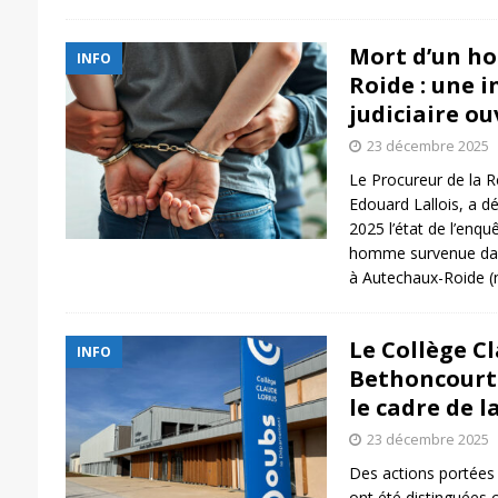
Mort d’un h
INFO
Roide : une 
judiciaire o
23 décembre 2025
Le Procureur de la R
Edouard Lallois, a d
2025 l’état de l’enqu
homme survenue dan
à Autechaux-Roide (
Le Collège C
INFO
Bethoncourt 
le cadre de l
23 décembre 2025
Des actions portées
ont été distinguées 