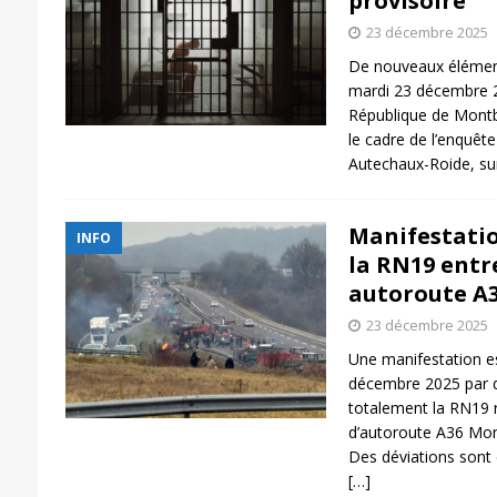
provisoire
23 décembre 2025
De nouveaux élémen
mardi 23 décembre 2
République de Montb
le cadre de l’enquêt
Autechaux-Roide, s
Manifestatio
INFO
la RN19 entr
autoroute A
23 décembre 2025
Une manifestation e
décembre 2025 par d
totalement la RN19 r
d’autoroute A36 Mon
Des déviations sont 
[…]