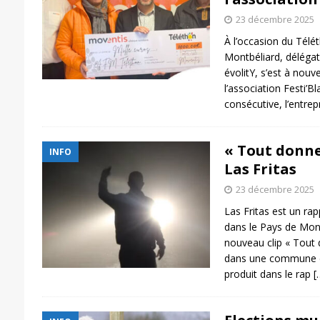
23 décembre 2025
À l’occasion du Tél
Montbéliard, délégat
évolitY, s’est à nou
l’association Festi’
consécutive, l’entre
« Tout donne
INFO
Las Fritas
23 décembre 2025
Las Fritas est un ra
dans le Pays de Mont
nouveau clip « Tout
dans une commune d
produit dans le rap
[