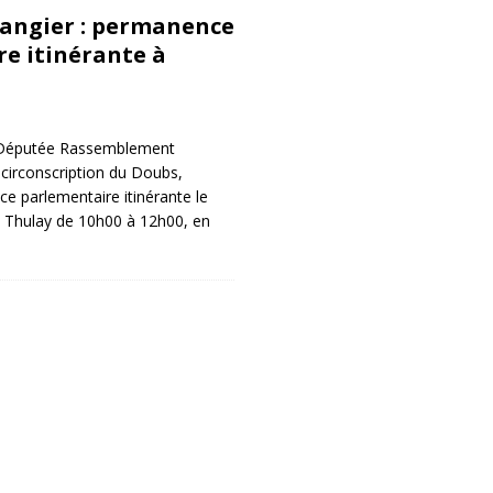
angier : permanence
e itinérante à
, Députée Rassemblement
circonscription du Doubs,
e parlementaire itinérante le
à Thulay de 10h00 à 12h00, en