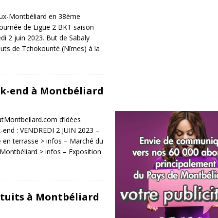
ux-Montbéliard en 38ème
journée de Ligue 2 BKT saison
i 2 juin 2023. But de Sabaly
Buts de Tchokounté (Nîmes) à la
ek-end à Montbéliard
outMontbeliard.com d’idées
k-end : VENDREDI 2 JUIN 2023 –
e en terrasse > infos – Marché du
 Montbéliard > infos – Exposition
tuits à Montbéliard