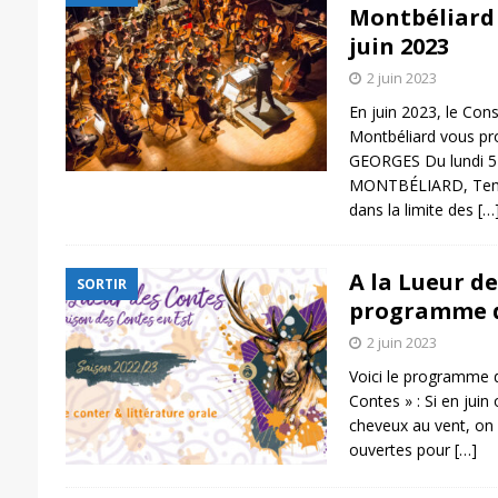
Montbéliard 
juin 2023
2 juin 2023
En juin 2023, le Con
Montbéliard vous p
GEORGES Du lundi 5 j
MONTBÉLIARD, Templ
dans la limite des
[…
A la Lueur de
SORTIR
programme d
2 juin 2023
Voici le programme d
Contes » : Si en juin 
cheveux au vent, on 
ouvertes pour
[…]