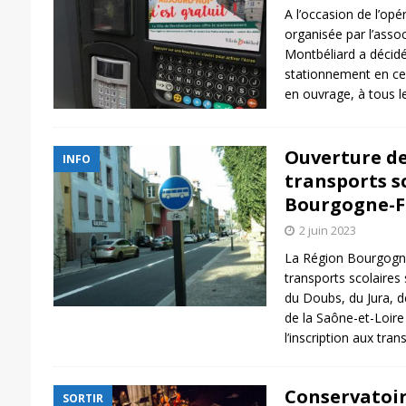
A l’occasion de l’op
organisée par l’assoc
Montbéliard a décidé 
stationnement en cent
en ouvrage, à tous l
Ouverture de
INFO
transports s
Bourgogne-F
2 juin 2023
La Région Bourgogn
transports scolaires s
du Doubs, du Jura, d
de la Saône-et-Loire
l’inscription aux tra
Conservatoir
SORTIR