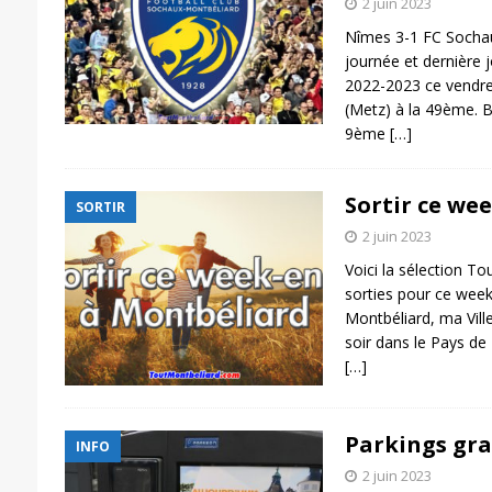
2 juin 2023
Nîmes 3-1 FC Socha
journée et dernière 
2022-2023 ce vendred
(Metz) à la 49ème. 
9ème
[…]
Sortir ce we
SORTIR
2 juin 2023
Voici la sélection T
sorties pour ce wee
Montbéliard, ma Vill
soir dans le Pays de
[…]
Parkings gra
INFO
2 juin 2023