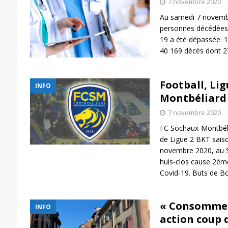
7 novembre 2020
Au samedi 7 novembr
personnes décédées 
19 a été dépassée. 1
40 169 décès dont 2
Football, Lig
INFO
Montbéliard 
7 novembre 2020
FC Sochaux-Montbéli
de Ligue 2 BKT sais
novembre 2020, au S
huis-clos cause 2èm
Covid-19. Buts de 
« Consommez l
INFO
action coup 