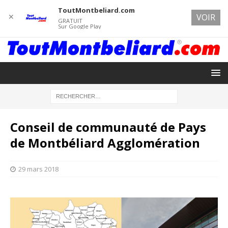
ToutMontbeliard.com
✕
VOIR
GRATUIT
Sur Google Play
Conseil de communauté de Pays
de Montbéliard Agglomération
29 mars 2018