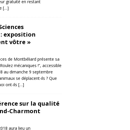
eur gratuité en restant
de
[…]
Sciences
: exposition
nt vôtre »
nces de Montbéliard présente sa
“Roulez mécaniques !”, accessible
18 au dimanche 9 septembre
nimaux se déplacent-ils ? Que
oi ont-ils
[…]
rence sur la qualité
rand-Charmont
018 aura lieu un