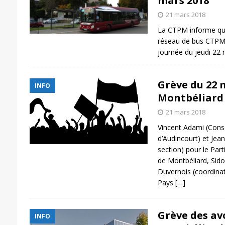
mars 2018
21 mars 2018
La CTPM informe qu’
réseau de bus CTPM 
journée du jeudi 22 
Grève du 22 
INFO
Montbéliard 
21 mars 2018
Vincent Adami (Consei
d’Audincourt) et Jean
section) pour le Par
de Montbéliard, Sido
Duvernois (coordinatr
Pays
[…]
Grève des av
INFO