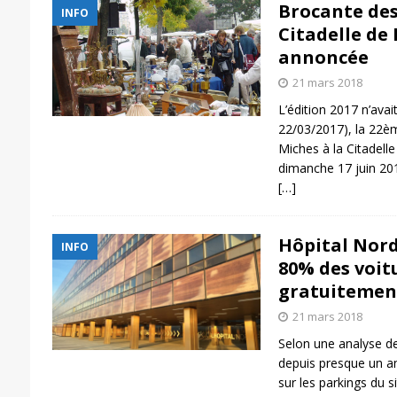
Brocante des
INFO
Citadelle de
annoncée
21 mars 2018
L’édition 2017 n’avai
22/03/2017), la 22èm
Miches à la Citadelle
dimanche 17 juin 201
[…]
Hôpital Nord
INFO
80% des voit
gratuitemen
21 mars 2018
Selon une analyse d
depuis presque un an
sur les parkings du s