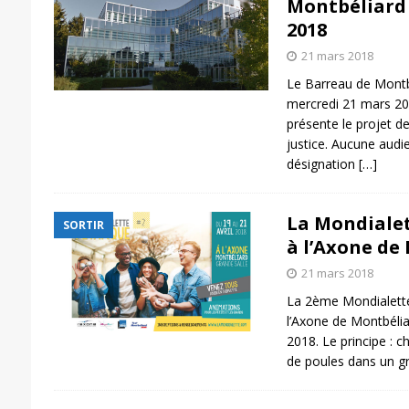
Montbéliard
2018
21 mars 2018
Le Barreau de Montbé
mercredi 21 mars 20
présente le projet d
justice. Aucune audi
désignation
[…]
La Mondialet
SORTIR
à l’Axone de
21 mars 2018
La 2ème Mondialette
l’Axone de Montbélia
2018. Le principe : 
de poules dans un gr