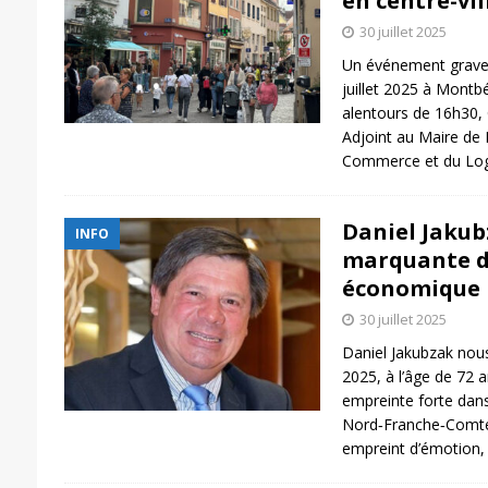
en centre-vil
30 juillet 2025
Un événement grave 
juillet 2025 à Montbé
alentours de 16h30,
Adjoint au Maire de
Commerce et du Lo
Daniel Jakub
INFO
marquante 
économique r
30 juillet 2025
Daniel Jakubzak nous 
2025, à l’âge de 72 an
empreinte forte dans
Nord‑Franche‑Comté.
empreint d’émotion