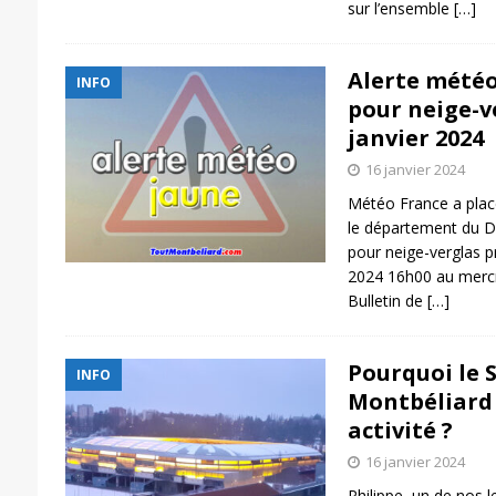
sur l’ensemble
[…]
Alerte météo 
INFO
pour neige-v
janvier 2024
16 janvier 2024
Météo France a plac
le département du D
pour neige-verglas p
2024 16h00 au mercr
Bulletin de
[…]
Pourquoi le 
INFO
Montbéliard e
activité ?
16 janvier 2024
Philippe, un de nos 