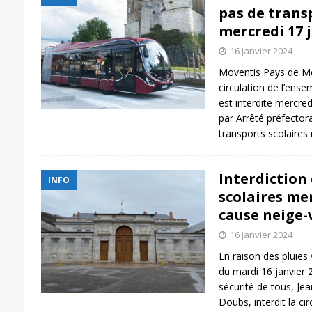
pas de trans
mercredi 17 
16 janvier 2024
Moventis Pays de Mo
circulation de l’ense
est interdite mercre
par Arrêté préfectora
transports scolaires
Interdiction
INFO
scolaires mer
cause neige-
16 janvier 2024
En raison des pluies
du mardi 16 janvier 2
sécurité de tous, Je
Doubs, interdit la ci