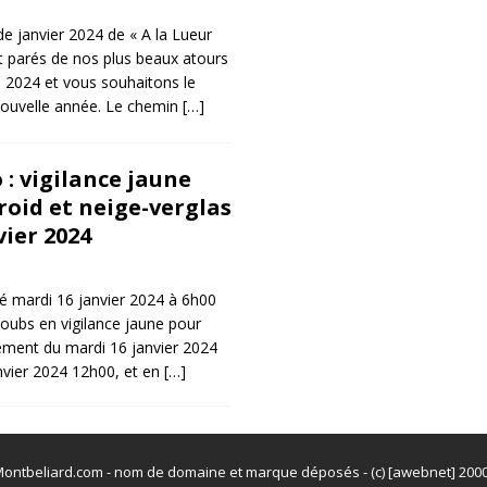
e janvier 2024 de « A la Lueur
st parés de nos plus beaux atours
 2024 et vous souhaitons le
nouvelle année. Le chemin
[…]
: vigilance jaune
roid et neige-verglas
vier 2024
é mardi 16 janvier 2024 à 6h00
oubs en vigilance jaune pour
lement du mardi 16 janvier 2024
nvier 2024 12h00, et en
[…]
ontbeliard.com - nom de domaine et marque déposés - (c) [awebnet] 200