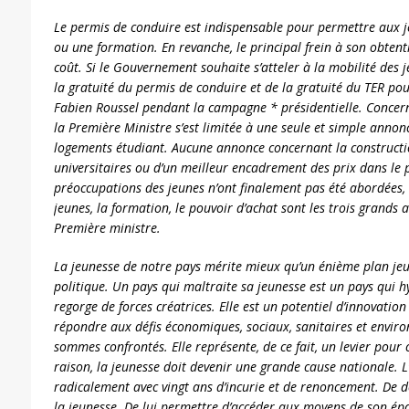
Le permis de conduire est indispensable pour permettre aux j
ou une formation. En revanche, le principal frein à son obtent
coût. Si le Gouvernement souhaite s’atteler à la mobilité des j
la gratuité du permis de conduire et de la gratuité du TER po
Fabien Roussel pendant la campagne * présidentielle. Concern
la Première Ministre s’est limitée à une seule et simple annon
logements étudiant. Aucune annonce concernant la constructi
universitaires ou d’un meilleur encadrement des prix dans le 
préoccupations des jeunes n’ont finalement pas été abordées, 
jeunes, la formation, le pouvoir d’achat sont les trois grands
Première ministre.
La jeunesse de notre pays mérite mieux qu’un énième plan je
politique. Un pays qui maltraite sa jeunesse est un pays qui 
regorge de forces créatrices. Elle est un potentiel d’innovation 
répondre aux défis économiques, sociaux, sanitaires et envi
sommes confrontés. Elle représente, de ce fait, un levier pour
raison, la jeunesse doit devenir une grande cause nationale. 
radicalement avec vingt ans d’incurie et de renoncement. De d
la jeunesse. De lui permettre d’accéder aux moyens de son é