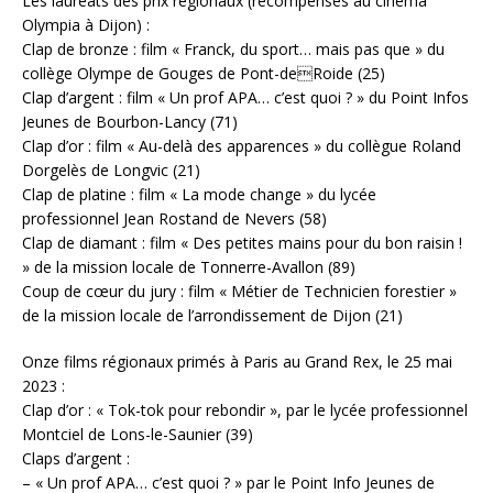
Les lauréats des prix régionaux (récompensés au cinéma
Olympia à Dijon) :
Clap de bronze : film « Franck, du sport… mais pas que » du
collège Olympe de Gouges de Pont-deRoide (25)
Clap d’argent : film « Un prof APA… c’est quoi ? » du Point Infos
Jeunes de Bourbon-Lancy (71)
Clap d’or : film « Au-delà des apparences » du collègue Roland
Dorgelès de Longvic (21)
Clap de platine : film « La mode change » du lycée
professionnel Jean Rostand de Nevers (58)
Clap de diamant : film « Des petites mains pour du bon raisin !
» de la mission locale de Tonnerre-Avallon (89)
Coup de cœur du jury : film « Métier de Technicien forestier »
de la mission locale de l’arrondissement de Dijon (21)
Onze films régionaux primés à Paris au Grand Rex, le 25 mai
2023 :
Clap d’or : « Tok-tok pour rebondir », par le lycée professionnel
Montciel de Lons-le-Saunier (39)
Claps d’argent :
– « Un prof APA… c’est quoi ? » par le Point Info Jeunes de