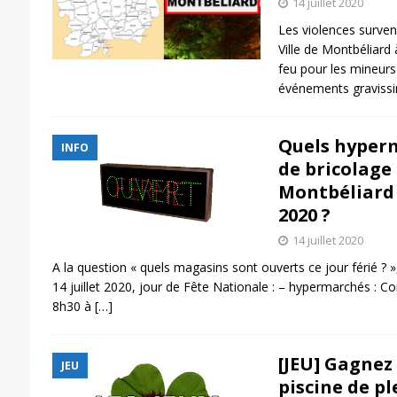
14 juillet 2020
Les violences surven
Ville de Montbéliard
feu pour les mineurs
événements gravissi
Quels hyper
INFO
de bricolage
Montbéliard 
2020 ?
14 juillet 2020
A la question « quels magasins sont ouverts ce jour férié ? »
14 juillet 2020, jour de Fête Nationale : – hypermarchés : C
8h30 à
[…]
[JEU] Gagnez 
JEU
piscine de p