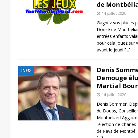
de Montbéli
14 juillet 2020
Gagnez vos places po
Donzé de Montbéliard
entrées enfants vala
pour cela jouez sur
avant le jeudi
[…]
Denis Sommer
INFO
Demouge élu 
Martial Bour
14 juillet 2020
Denis Sommer, Déput
du Doubs, Conseille
Montbéliard Agglomér
l’élection de Charle
de Pays de Montbéli
[…]