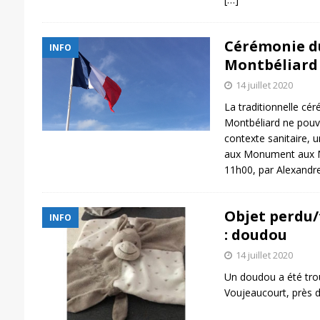
Cérémonie du 
INFO
Montbéliard
14 juillet 2020
La traditionnelle cér
Montbéliard ne pouva
contexte sanitaire, 
aux Monument aux Mo
11h00, par Alexandr
Objet perdu/
INFO
: doudou
14 juillet 2020
Un doudou a été trou
Voujeaucourt, près d