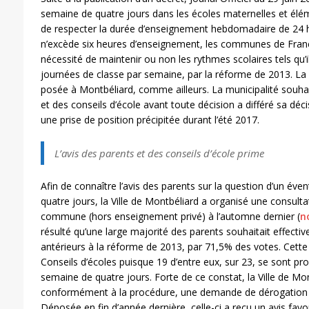
semaine de quatre jours dans les écoles maternelles et élém
de respecter la durée d’enseignement hebdomadaire de 24 he
n’excède six heures d’enseignement, les communes de France
nécessité de maintenir ou non les rythmes scolaires tels qu’i
journées de classe par semaine, par la réforme de 2013. La
posée à Montbéliard, comme ailleurs. La municipalité souhaita
et des conseils d’école avant toute décision a différé sa déci
une prise de position précipitée durant l’été 2017.
L’avis des parents et des conseils d’école prime
Afin de connaître l’avis des parents sur la question d’un éve
quatre jours, la Ville de Montbéliard a organisé une consulta
commune (hors enseignement privé) à l’automne dernier (
n
résulté qu’une large majorité des parents souhaitait effecti
antérieurs à la réforme de 2013, par 71,5% des votes. Cette
Conseils d’écoles puisque 19 d’entre eux, sur 23, se sont pr
semaine de quatre jours. Forte de ce constat, la Ville de Mo
conformément à la procédure, une demande de dérogation à
Déposée en fin d’année dernière, celle-ci a reçu un avis favo