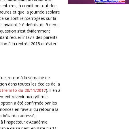
entaires, à condition toutefois
ures et que la journée scolaire
 se sont réinterrogées sur la
ls avaient été définis, de 9 demi-
 question s’est évidemment
nt recueillir l’avis des parents
sion à la rentrée 2018 et éviter
ntuel retour à la semaine de
tion dans toutes les écoles de la
otre info du 20/11/2017
). Il en a
vement revenir aux rythmes
 option a été confirmée par les
ononcés en faveur du retour à la
ntbéliard a adressé,
 l’Inspecteur d’Académie.
rable de sa part, en date du 11