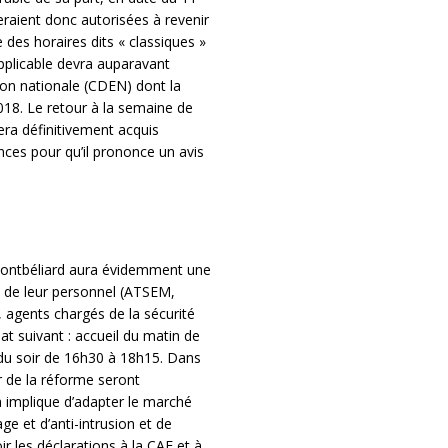
seraient donc autorisées à revenir
 des horaires dits « classiques »
pplicable devra auparavant
tion nationale (CDEN) dont la
18. Le retour à la semaine de
era définitivement acquis
nces pour qu’il prononce un avis
 Montbéliard aura évidemment une
t de leur personnel (ATSEM,
, agents chargés de la sécurité
mat suivant : accueil du matin de
du soir de 16h30 à 18h15. Dans
ur de la réforme seront
la implique d’adapter le marché
e et d’anti-intrusion et de
oir les déclarations à la CAF et à