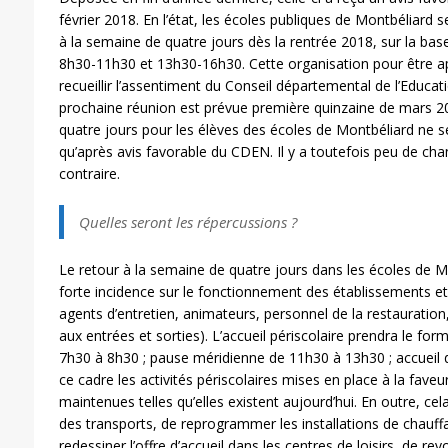
février 2018. En l’état, les écoles publiques de Montbéliard 
à la semaine de quatre jours dès la rentrée 2018, sur la base
8h30-11h30 et 13h30-16h30. Cette organisation pour être a
recueillir l’assentiment du Conseil départemental de l’Educa
prochaine réunion est prévue première quinzaine de mars 20
quatre jours pour les élèves des écoles de Montbéliard ne s
qu’après avis favorable du CDEN. Il y a toutefois peu de cha
contraire.
Quelles seront les répercussions ?
Le retour à la semaine de quatre jours dans les écoles de
forte incidence sur le fonctionnement des établissements e
agents d’entretien, animateurs, personnel de la restauration
aux entrées et sorties). L’accueil périscolaire prendra le for
7h30 à 8h30 ; pause méridienne de 11h30 à 13h30 ; accueil 
ce cadre les activités périscolaires mises en place à la fave
maintenues telles qu’elles existent aujourd’hui. En outre, ce
des transports, de reprogrammer les installations de chauffag
redessiner l’offre d’accueil dans les centres de loisirs, de rev