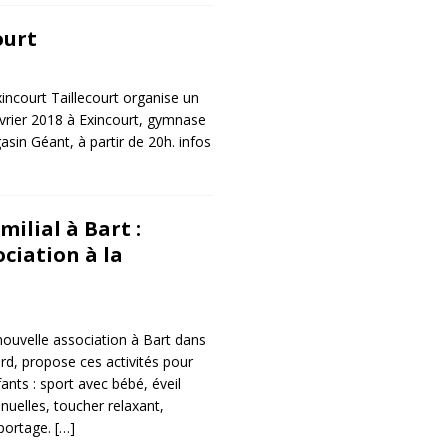
ourt
xincourt Taillecourt organise un
vrier 2018 à Exincourt, gymnase
sin Géant, à partir de 20h. infos
ilial à Bart :
ciation à la
nouvelle association à Bart dans
rd, propose ces activités pour
fants : sport avec bébé, éveil
nuelles, toucher relaxant,
 portage.
[…]