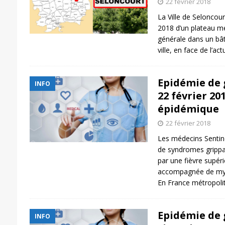
22 février 2018
La Ville de Seloncour
2018 d’un plateau m
générale dans un bât
ville, en face de l’a
Epidémie de g
INFO
22 février 201
épidémique
22 février 2018
Les médecins Sentine
de syndromes grippau
par une fièvre supéri
accompagnée de myal
En France métropoli
Epidémie de 
INFO