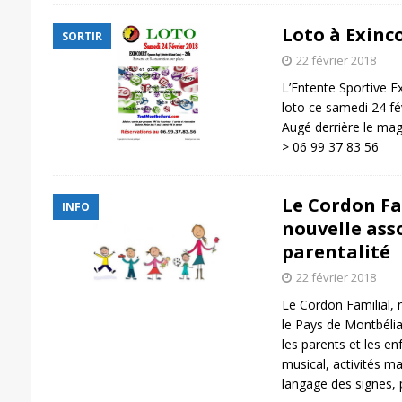
Loto à Exinc
SORTIR
22 février 2018
L’Entente Sportive E
loto ce samedi 24 fé
Augé derrière le maga
> 06 99 37 83 56
Le Cordon Fam
INFO
nouvelle asso
parentalité
22 février 2018
Le Cordon Familial, 
le Pays de Montbélia
les parents et les en
musical, activités ma
langage des signes,