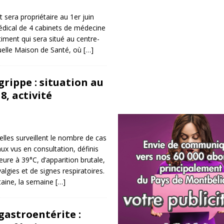
t sera propriétaire au 1er juin
édical de 4 cabinets de médecine
iment qui sera situé au centre-
ctuelle Maison de Santé, où
[…]
rippe : situation au
8, activité
lles surveillent le nombre de cas
x vus en consultation, définis
eure à 39°C, d’apparition brutale,
gies et de signes respiratoires.
taine, la semaine
[…]
gastroentérite :