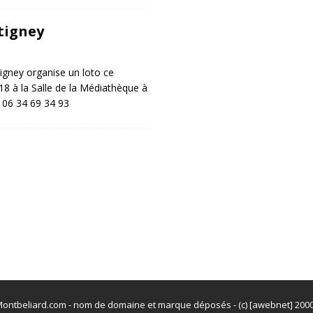
tigney
igney organise un loto ce
18 à la Salle de la Médiathèque à
> 06 34 69 34 93
ontbeliard.com - nom de domaine et marque déposés - (c) [awebnet] 200