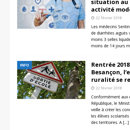
situation au 
activité mod
22 février 2018
Les médecins Sentine
de diarrhées aiguës v
moins 3 selles liqui
moins de 14 jours mo
Rentrée 2018
INFO
Besançon, l’e
ruralité se r
22 février 2018
Conformément aux e
République, le Minis
veille à créer les co
les élèves scolarisés
des territoires. A
[…]