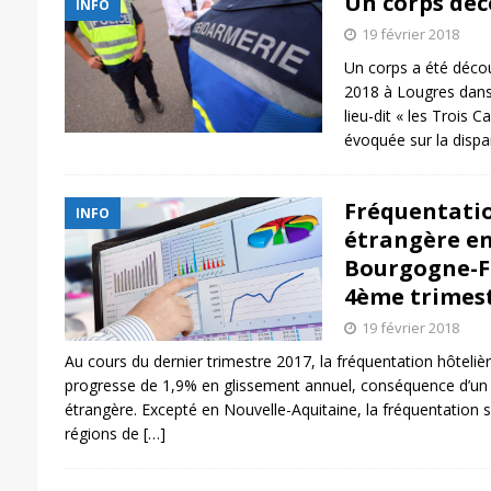
Un corps déc
INFO
19 février 2018
Un corps a été décou
2018 à Lougres dans
lieu-dit « les Trois 
évoquée sur la disp
Fréquentatio
INFO
étrangère en
Bourgogne-F
4ème trimest
19 février 2018
Au cours du dernier trimestre 2017, la fréquentation hôte
progresse de 1,9% en glissement annuel, conséquence d’un 
étrangère. Excepté en Nouvelle-Aquitaine, la fréquentation s
régions de
[…]