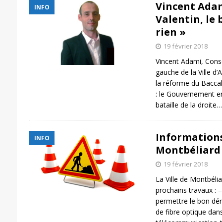
Vincent Adami
INFO
Valentin, le 
rien »
19 février 2018
Vincent Adami, Conse
gauche de la Ville d
la réforme du Baccala
: le Gouvernement e
bataille de la droite
Informations
INFO
Montbéliard
19 février 2018
La Ville de Montbéli
prochains travaux : –
permettre le bon dér
de fibre optique da