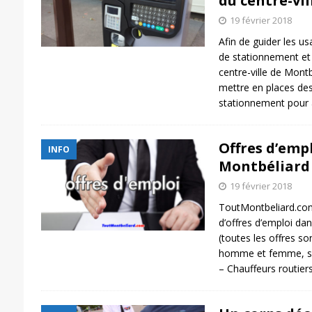
du centre-vi
19 février 2018
Afin de guider les us
de stationnement et
centre-ville de Montb
mettre en places de
stationnement pour 
Offres d’empl
INFO
Montbéliard
19 février 2018
ToutMontbeliard.com
d’offres d’emploi dan
(toutes les offres s
homme et femme, sau
– Chauffeurs routier