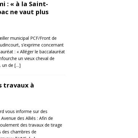
 : « à la Saint-
bac ne vaut plus
iller municipal PCF/Front de
’Audincourt, s’exprime concernant
uréat : « Alléger le baccalauréat
nfourche un vieux cheval de
…. un de
[…]
 travaux à
ard vous informe sur des
 Avenue des Alliés : Afin de
oulement des travaux de tirage
ns des chambres de