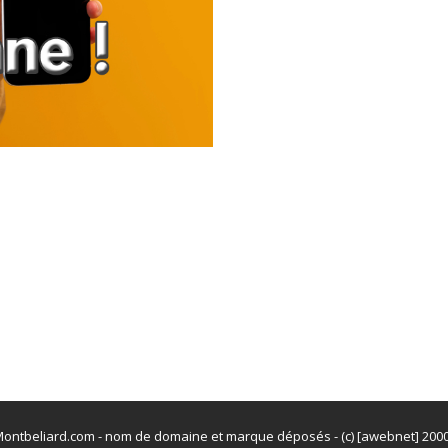
ontbeliard.com - nom de domaine et marque déposés - (c) [awebnet] 200