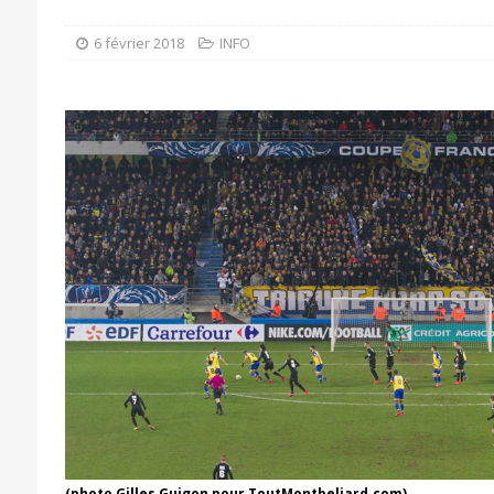
6 février 2018
INFO
(photo Gilles Guigon pour ToutMontbeliard.com)