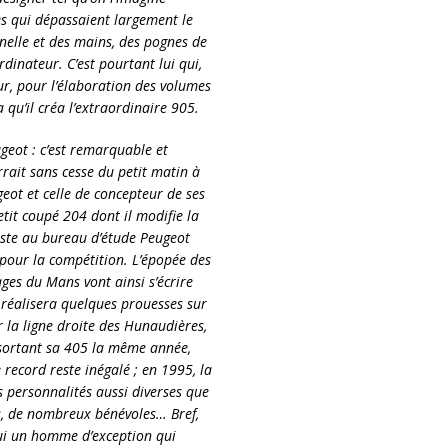
s qui dépassaient largement le
nelle et des mains, des pognes de
dinateur. C’est pourtant lui qui,
r, pour l’élaboration des volumes
la qu’il créa l’extraordinaire 905.
ugeot : c’est remarquable et
urrait sans cesse du petit matin à
geot et celle de concepteur de ses
tit coupé 204 dont il modifie la
iste au bureau d’étude Peugeot
our la compétition. L’épopée des
s du Mans vont ainsi s’écrire
réalisera quelques prouesses sur
 la ligne droite des Hunaudières,
 sortant sa 405 la même année,
record reste inégalé ; en 1995, la
s personnalités aussi diverses que
ens, de nombreux bénévoles… Bref,
hui un homme d’exception qui