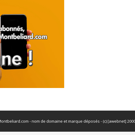
ontbeliard.com - nom de domaine et marque déposés - (c) [awebnet] 200