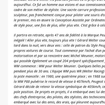
aujourd’hui. Ce fut un homme aux visions et aux connaissance
cadre de son métier de styliste. Une sacrée carrure profession
sculpteur, pas franchement conçue pour piloter une souris d’or
le premier, mis en œuvre la Conception Assistée par Ordinateu
de style pour, une fois de plus, aller plus vite. C’est grâce à ce
Il partira en retraite, après 47 ans de fidélité à la Marque Pe
inégalé ! Aller plus vite, toujours plus vite ! Gérard Welter co
tard dans la nuit, vers deux vies : celle de patron du Style Peu
propres voitures de course. Tout commence par l’achat d’un pe
motorisation et par sa rencontre avec Michel Meunier, motor
qui possède également un coupé 204 préparé spécifiquement p
WM commence : WM pour Welter Meunier. Quelques belles page
pendant plus de 30 ans. L’équipe WM puis WR (Welter Racing) 
la piste mancelle : en 1980, une quatrième place ; en 1988 sur
la WM P88 pulvérise le record de vitesse à 407km/h, Peugeot
Gérard décide de retenir la vitesse symbolique de 405km/h, ce 
pole position. De projets en projets, il a embarqué avec lui de
des chefs d’entreprise, des pilotes, des stylistes, des technici
embarqué avec lui des amis, des vrais, qui pleurent aujourd’