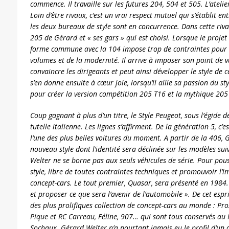
commence. Il travaille sur les futures 204, 504 et 505. L’atelie
Loin d’être rivaux, c’est un vrai respect mutuel qui s’établit e
les deux bureaux de style sont en concurrence. Dans cette rival
205 de Gérard et « ses gars » qui est choisi. Lorsque le projet es
forme commune avec la 104 impose trop de contraintes pour a
volumes et de la modernité. Il arrive à imposer son point de vu
convaincre les dirigeants et peut ainsi développer le style de c
s’en donne ensuite à cœur joie, lorsqu’il allie sa passion du styl
pour créer la version compétition 205 T16 et la mythique 205
Coup gagnant à plus d’un titre, le Style Peugeot, sous l’égide d
tutelle italienne. Les lignes s’affirment. De la génération 5, c’e
l’une des plus belles voitures du moment. A partir de la 406,
nouveau style dont l’identité sera déclinée sur les modèles su
Welter ne se borne pas aux seuls véhicules de série. Pour pou
style, libre de toutes contraintes techniques et promouvoir l’i
concept-cars. Le tout premier, Quasar, sera présenté en 1984. 
et proposer ce que sera l’avenir de l’automobile ». De cet espri
des plus prolifiques collection de concept-cars au monde : Pr
Pique et RC Carreau, Féline, 907… qui sont tous conservés au
Sochaux. Gérard Welter n’a pourtant jamais eu le profil d’un d