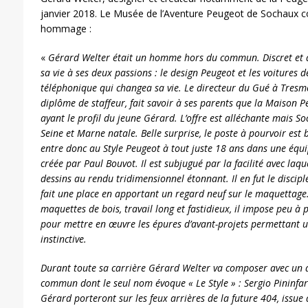
janvier 2018. Le Musée de l’Aventure Peugeot de Sochaux 
hommage :
«
Gérard Welter était un homme hors du commun. Discret et dé
sa vie à ses deux passions : le design Peugeot et les voitures d
téléphonique qui changea sa vie. Le directeur du Gué à Tresmes,
diplôme de staffeur, fait savoir à ses parents que la Maison
ayant le profil du jeune Gérard. L’offre est alléchante mais So
Seine et Marne natale. Belle surprise, le poste à pourvoir est
entre donc au Style Peugeot à tout juste 18 ans dans une équ
créée par Paul Bouvot. Il est subjugué par la facilité avec laqu
dessins au rendu tridimensionnel étonnant. Il en fut le disciple,
fait une place en apportant un regard neuf sur le maquettage. L
maquettes de bois, travail long et fastidieux, il impose peu à p
pour mettre en œuvre les épures d’avant-projets permettant u
instinctive.
Durant toute sa carrière Gérard Welter va composer avec un
commun dont le seul nom évoque « Le Style » : Sergio Pininfar
Gérard porteront sur les feux arrières de la future 404, issue d