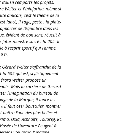
r italien remporte les projets.
ntre Welter et Pininfarina, même si
ité amicale, c’est le thème de la
t lancé, il rage, peste : la plate-
pporter de l’équilibre dans les
e, évident de bon sens, réussit à
e futur monstre sacré : la 205. Il
e à l’esprit sportif qui l’anime,
 GTi.
e Gérard Welter s’affranchit de la
st la 605 qui est, stylistiquement
 Gérard Welter propose un
ivants. Mais la carrière de Gérard
sser l’imagination du bureau de
mage de la Marque, il lance les
« Il faut oser bousculer, montrer
t naitra l’une des plus belles et
oxima, Oxia, Asphalte, Touareg, RC
 Musée de L’Aventure Peugeot à
esigner tel qu’on l’imagine