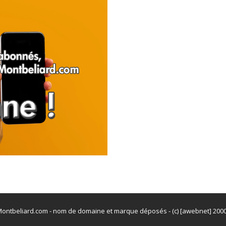
ontbeliard.com - nom de domaine et marque déposés - (c) [awebnet] 200