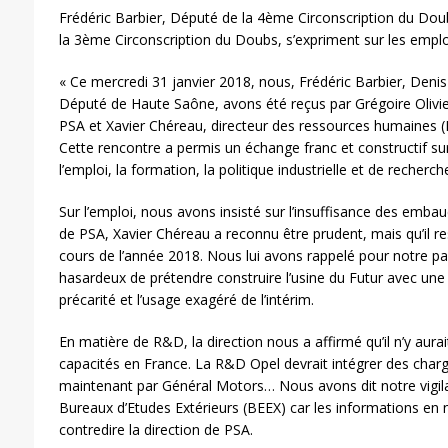
Frédéric Barbier, Député de la 4ème Circonscription du Do
la 3ème Circonscription du Doubs, s’expriment sur les empl
« Ce mercredi 31 janvier 2018, nous, Frédéric Barbier, Den
Député de Haute Saône, avons été reçus par Grégoire Olivie
PSA et Xavier Chéreau, directeur des ressources humaines (
Cette rencontre a permis un échange franc et constructif su
l’emploi, la formation, la politique industrielle et de reche
Sur l’emploi, nous avons insisté sur l’insuffisance des emb
de PSA, Xavier Chéreau a reconnu être prudent, mais qu’il r
cours de l’année 2018. Nous lui avons rappelé pour notre par
hasardeux de prétendre construire l’usine du Futur avec une p
précarité et l’usage exagéré de l’intérim.
En matière de R&D, la direction nous a affirmé qu’il n’y aura
capacités en France. La R&D Opel devrait intégrer des charge
maintenant par Général Motors… Nous avons dit notre vigil
Bureaux d’Etudes Extérieurs (BEEX) car les informations en
contredire la direction de PSA.