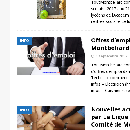
ToutMontbeliard.com
scolaire 2017 aux 216
lycéens de l’Académi
rentrée scolaire ce 
Offres d’empl
INFO
Montbéliard
4 septembre 2017
ToutMontbeliard.com
d’offres d’emploi dan
Technico-commercial 
infos – Électricien (
infos – Cuisinier res
Nouvelles ac
INFO
par La Ligue
Comité de M