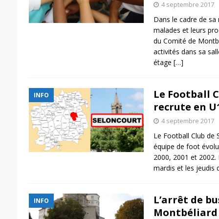
4 septembre 2017
Dans le cadre de sa 
malades et leurs pro
du Comité de Montbé
activités dans sa sall
étage
[…]
Le Football 
INFO
recrute en U
4 septembre 2017
Le Football Club de 
équipe de foot évol
2000, 2001 et 2002. 
mardis et les jeudi
L’arrêt de b
INFO
Montbéliard