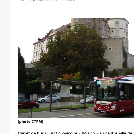
(photo CTPM)
L’arrêt de bus CTPM provisoire « Wilson » au centre-ville de