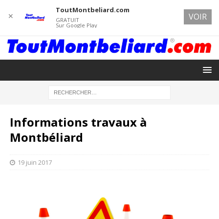
ToutMontbeliard.com
✕
VOIR
GRATUIT
Sur Google Play
Informations travaux à
Montbéliard
19 juin 2017