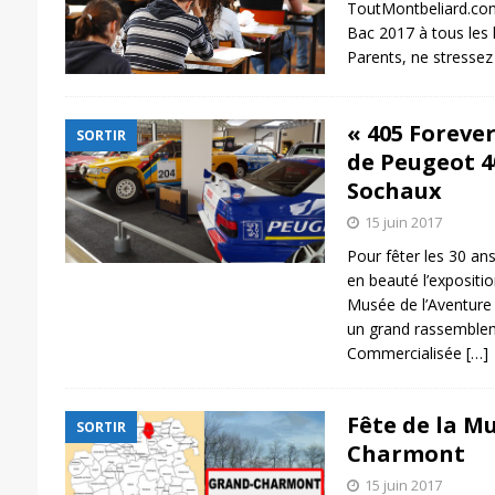
ToutMontbeliard.com
Bac 2017 à tous les 
Parents, ne stressez 
« 405 Foreve
SORTIR
de Peugeot 4
Sochaux
15 juin 2017
Pour fêter les 30 an
en beauté l’expositi
Musée de l’Aventure
un grand rassemblem
Commercialisée
[…]
Fête de la M
SORTIR
Charmont
15 juin 2017