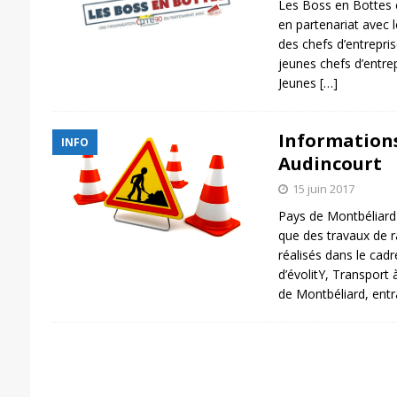
Les Boss en Bottes e
en partenariat avec l
des chefs d’entrepri
jeunes chefs d’entre
Jeunes
[…]
Informations
INFO
Audincourt
15 juin 2017
Pays de Montbéliard
que des travaux de 
réalisés dans le ca
d’évolitY, Transport
de Montbéliard, ent