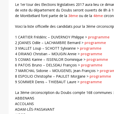
Le 1er tour des Elections législatives 2017 aura lieu ce dim
de vote du département du Doubs seront ouverts de 8h à 
de Montbéliard font partie de la
3ème
ou de la
4ème
circon
Voici la liste officielle des candidats pour la 3ème circonscri
1 CARTIER Frédéric – DUVERNOY Philippe >
programme
2 JOANES Odile – LACHAMBRE Bernard >
programme
3 VIALLET Loup – SCHOTT Sylvianne >
programme
4 DRIANO Christian – MOUGIN Annie >
programme
5 COMAS Karine – ISSENLOR Dominique >
programme
6 PATOIS Bruno – DELSEAU François >
programme
7 MARCHAL Sidonie – MOUGENEL Jean-François >
progra
8 ESPOLIO Christophe – PAULET Morgane >
programme
9 SOMMER Denis – THIEBAUT Laure >
programme
La 3ème circonscription du Doubs compte 168 communes :
ABBENANS
ACCOLANS
ADAM-LÈS-PASSAVANT