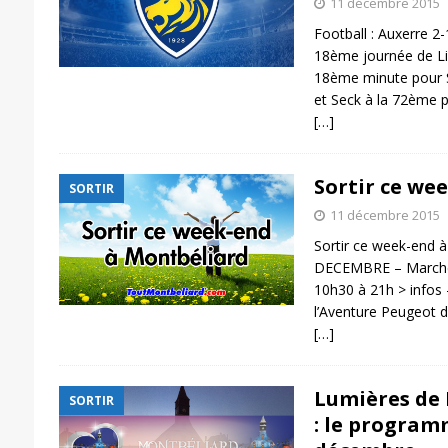
11 décembre 2015
Football : Auxerre 2
18ème journée de Lig
18ème minute pour S
et Seck à la 72ème 
[…]
Sortir ce we
SORTIR
11 décembre 2015
Sortir ce week-end 
DECEMBRE – Marché 
10h30 à 21h > infos
l’Aventure Peugeot 
[…]
Lumières de 
SORTIR
: le program