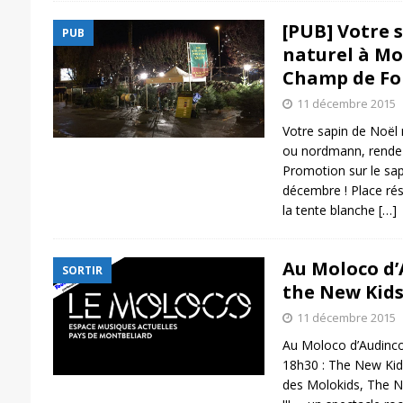
[PUB] Votre 
PUB
naturel à Mo
Champ de Fo
11 décembre 2015
Votre sapin de Noël 
ou nordmann, rendez
Promotion sur le sa
décembre ! Place ré
la tente blanche
[…]
Au Moloco d’
SORTIR
the New Kid
11 décembre 2015
Au Moloco d’Audinco
18h30 : The New Kid
des Molokids, The N