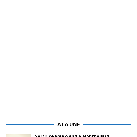
A LA UNE
Sortir ce week-end à Montbéliard