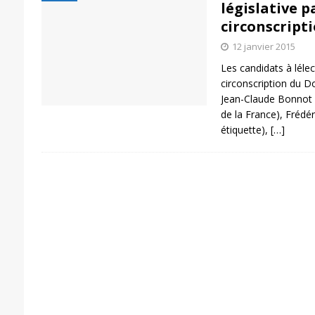
législative pa
circonscript
12 janvier 2015
Les candidats à lélec
circonscription du D
Jean-Claude Bonnot (s
de la France), Frédér
étiquette),
[…]