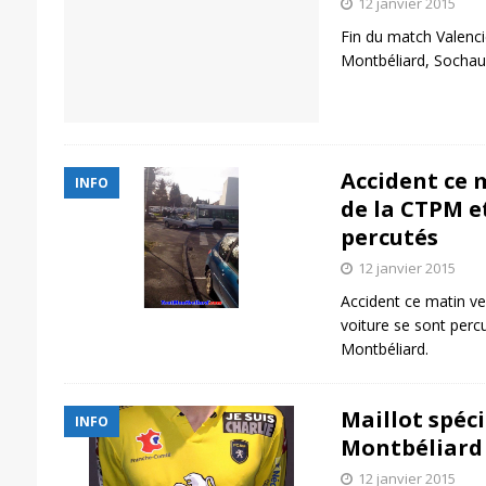
12 janvier 2015
Fin du match Valenc
Montbéliard, Sochau
Accident ce 
INFO
de la CTPM e
percutés
12 janvier 2015
Accident ce matin ve
voiture se sont percu
Montbéliard.
Maillot spéc
INFO
Montbéliard «
12 janvier 2015