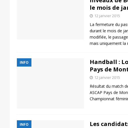
niveaux de 
le mois de ja
12 janvier 2015
La fermeture du pas
durant le mois de ja
modifiée, le passage
mais uniquement la n
Handball : L
INFO
Pays de Mon
12 janvier 2015
Résultat du match d
ASCAP Pays de Montb
Championnat féminin
Les candidats
INFO