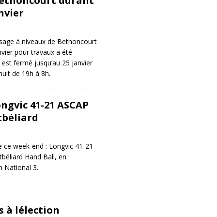
Bethoncourt durant
nvier
sage à niveaux de Bethoncourt
nvier pour travaux a été
 est fermé jusqu’au 25 janvier
uit de 19h à 8h.
ongvic 41-21 ASCAP
tbéliard
e ce week-end : Longvic 41-21
éliard Hand Ball, en
 National 3.
 à lélection