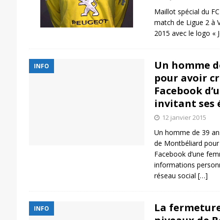
Maillot spécial du F
match de Ligue 2 à V
2015 avec le logo « Je
Un homme de
INFO
pour avoir cr
Facebook d’u
invitant ses 
12 janvier 2015
Un homme de 39 ans 
de Montbéliard pour 
Facebook d’une femm
informations personne
réseau social
[…]
La fermeture
INFO