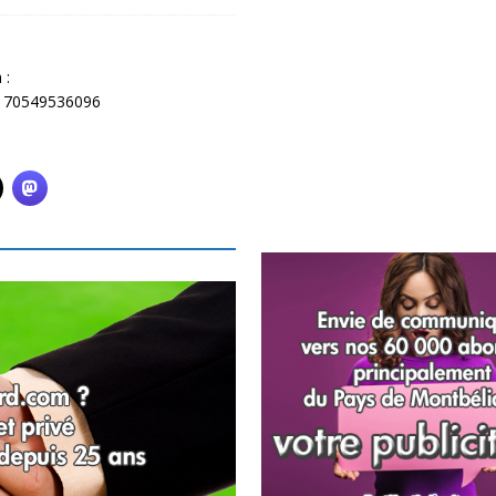
 :
8170549536096