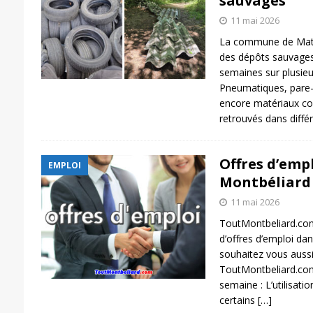
sauvages
11 mai 2026
La commune de Matha
des dépôts sauvages
semaines sur plusieur
Pneumatiques, pare-
encore matériaux co
retrouvés dans diffé
Offres d’empl
EMPLOI
Montbéliard
11 mai 2026
ToutMontbeliard.com
d’offres d’emploi da
souhaitez vous aussi 
ToutMontbeliard.com
semaine : L’utilisat
certains
[…]