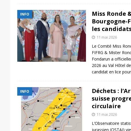
Miss Ronde 
INFO
Bourgogne-F
les candidats
11 mai 2026
Le Comité Miss Ro
FIFRG & Mister Ron
Fondarun a officiell
2026 au Val Hôtel de 
candidat en lice pour
Déchets : l’A
INFO
suisse progr
circulaire
11 mai 2026
L’Observatoire statist
jurassien (OSTAJ) vi