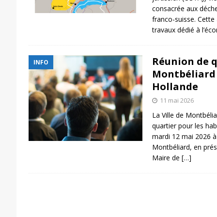
consacrée aux déche
franco-suisse. Cette 
travaux dédié à l’éc
Réunion de q
INFO
Montbéliard 
Hollande
11 mai 2026
La Ville de Montbéli
quartier pour les hab
mardi 12 mai 2026 à
Montbéliard, en prés
Maire de
[…]