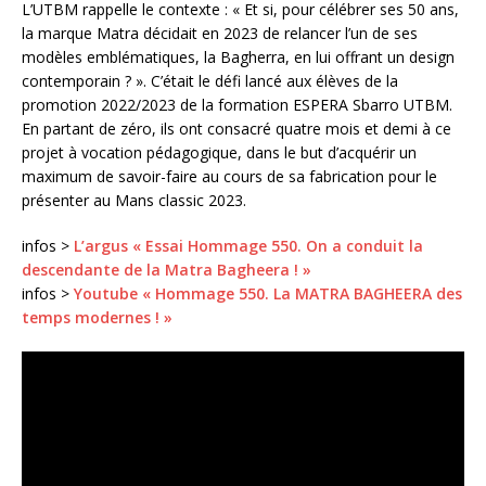
L’UTBM rappelle le contexte : « Et si, pour célébrer ses 50 ans,
la marque Matra décidait en 2023 de relancer l’un de ses
modèles emblématiques, la Bagherra, en lui offrant un design
contemporain ? ». C’était le défi lancé aux élèves de la
promotion 2022/2023 de la formation ESPERA Sbarro UTBM.
En partant de zéro, ils ont consacré quatre mois et demi à ce
projet à vocation pédagogique, dans le but d’acquérir un
maximum de savoir-faire au cours de sa fabrication pour le
présenter au Mans classic 2023.
infos >
L’argus « Essai Hommage 550. On a conduit la
descendante de la Matra Bagheera ! »
infos >
Youtube « Hommage 550. La MATRA BAGHEERA des
temps modernes ! »