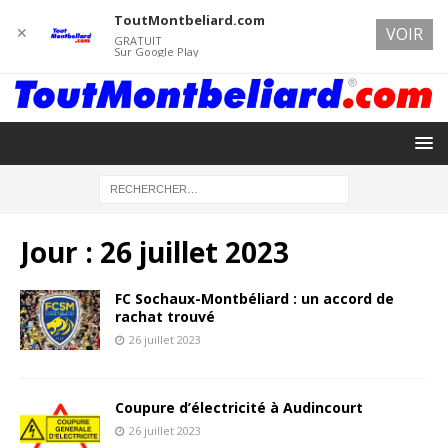
ToutMontbeliard.com
✕
VOIR
GRATUIT
Sur Google Play
Jour :
26 juillet 2023
FC Sochaux-Montbéliard : un accord de
rachat trouvé
26 juillet 2023
Coupure d’électricité à Audincourt
26 juillet 2023