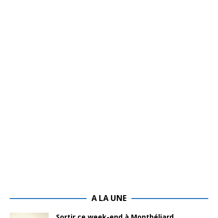
A LA UNE
Sortir ce week-end à Montbéliard