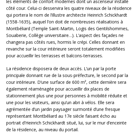
les éléments de confort modernes dont un ascenseur installé
côté cour. Celui-ci desservira les quatre niveaux de la résidence
qui portera le nom de l’illustre architecte Heinrich Schickhardt
(1558-1635), auquel l’on doit de nombreuses réalisations à
Montbéliard (Temple Saint-Martin, Logis des Gentilshommes,
Souaberie, Collège universitaire…). L’aspect des façades ne
changera pas côtés rues, hormis le crépi. Celles donnant en
revanche sur la cour intérieure seront totalement modifiées
pour accueillir les terrasses et balcons-terrasses.
La résidence disposera de deux accès. L’un par la porte
principale donnant rue de la sous-préfecture, le second par la
cour intérieure. D’une surface de 600 m², cette dernière sera
également réaménagée pour accueillir dix places de
stationnement plus une pour personnes à mobilité réduite et
une pour les visiteurs, ainsi qu’un abri à vélos. Elle sera
agrémentée d’un jardin paysager surmonté d’une fresque
représentant Montbéliard au 17e siècle faisant écho au
portrait d’Heinrich Schickhardt situé, lui, sur le mur d’enceinte
de la résidence, au niveau du portail.