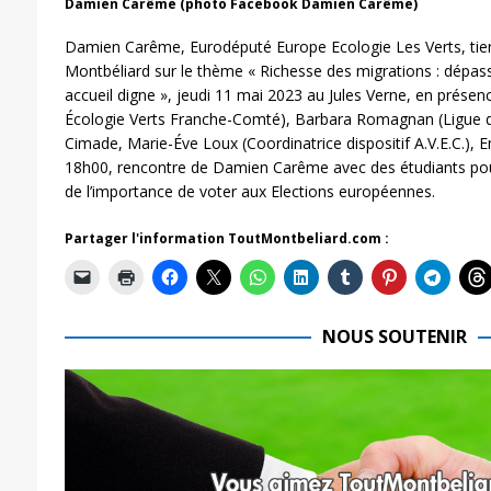
Damien Carême (photo Facebook Damien Carême)
Damien Carême, Eurodéputé Europe Ecologie Les Verts, tie
Montbéliard sur le thème « Richesse des migrations : dépa
accueil digne », jeudi 11 mai 2023 au Jules Verne, en prés
Écologie Verts Franche-Comté), Barbara Romagnan (Ligue d
Cimade, Marie-Éve Loux (Coordinatrice dispositif A.V.E.C.),
18h00, rencontre de Damien Carême avec des étudiants pour
de l’importance de voter aux Elections européennes.
Partager l'information ToutMontbeliard.com :
NOUS SOUTENIR