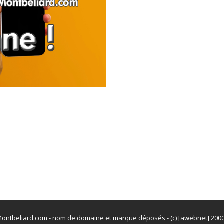
ontbeliard.com - nom de domaine et marque déposés - (c) [awebnet] 200