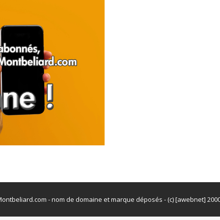
ontbeliard.com - nom de domaine et marque déposés - (c) [awebnet] 200