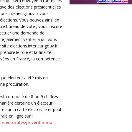
ale qui sera envoyée à toutes les
tive des élections présidentielles
ions.interieur.gouv.fr vous
élections. Vous pouvez ainsi en
otre bureau de vote ; vous inscrire
effectuer une demande de
 également vérifier à qui vous
ite elections.interieur.gouv.fr
ndre le rôle et la finalité
nisées en France, la compétence
aque électeur a été mis en
ne procuration.
st composé de 8 ou 9 chiffres
manière certaine un électeur
gure sur la carte électorale et peut
ale en ligne sur :
electorales/je-verifie-ma-