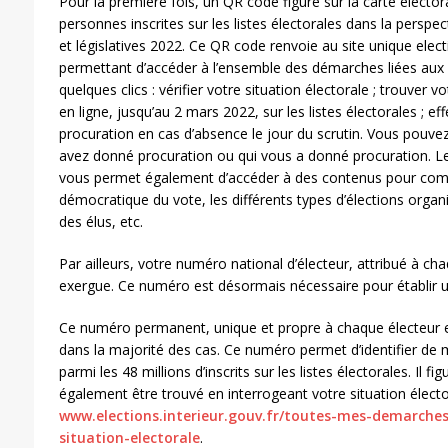
Pour la première fois, un QR code figure sur la carte élector
personnes inscrites sur les listes électorales dans la perspec
et législatives 2022. Ce QR code renvoie au site unique elect
permettant d’accéder à l’ensemble des démarches liées aux 
quelques clics : vérifier votre situation électorale ; trouver v
en ligne, jusqu’au 2 mars 2022, sur les listes électorales ; 
procuration en cas d’absence le jour du scrutin. Vous pouvez
avez donné procuration ou qui vous a donné procuration. Le s
vous permet également d’accéder à des contenus pour compre
démocratique du vote, les différents types d’élections orga
des élus, etc.
Par ailleurs, votre numéro national d’électeur, attribué à ch
exergue. Ce numéro est désormais nécessaire pour établir u
Ce numéro permanent, unique et propre à chaque électeur e
dans la majorité des cas. Ce numéro permet d’identifier de 
parmi les 48 millions d’inscrits sur les listes électorales. Il fi
également être trouvé en interrogeant votre situation élector
www.elections.interieur.gouv.fr/toutes-mes-demarches-
situation-electorale
.