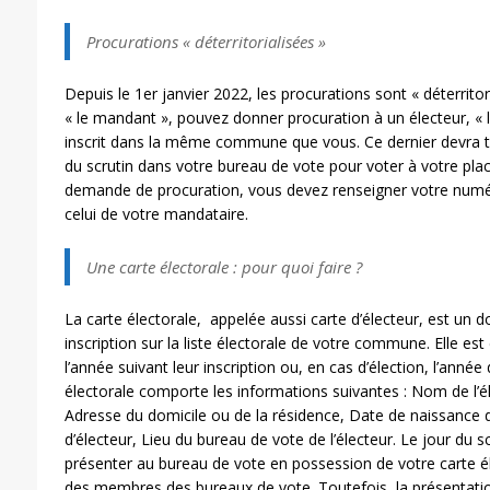
Procurations « déterritorialisées »
Depuis le 1er janvier 2022, les procurations sont « déterritori
« le mandant », pouvez donner procuration à un électeur, « l
inscrit dans la même commune que vous. Ce dernier devra t
du scrutin dans votre bureau de vote pour voter à votre pla
demande de procuration, vous devez renseigner votre numéro
celui de votre mandataire.
Une carte électorale : pour quoi faire ?
La carte électorale, appelée aussi carte d’électeur, est un
inscription sur la liste électorale de votre commune. Elle e
l’année suivant leur inscription ou, en cas d’élection, l’année 
électorale comporte les informations suivantes : Nom de l’él
Adresse du domicile ou de la résidence, Date de naissance d
d’électeur, Lieu du bureau de vote de l’électeur. Le jour du 
présenter au bureau de vote en possession de votre carte élect
des membres des bureaux de vote. Toutefois, la présentation