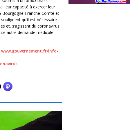
 soumis à un afflux massif
l leur capacité à exercer leur
ARS Bourgogne-Franche-Comté et
soulignent qu’il est nécessaire
es et, s’agissant du coronavirus,
ute autre demande médicale
.
u
www.gouvernement.fr/info-
ronavirus