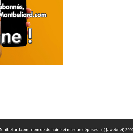
ontbeliard.com - nom de domaine et marque déposés - (c) [awebnet] 200