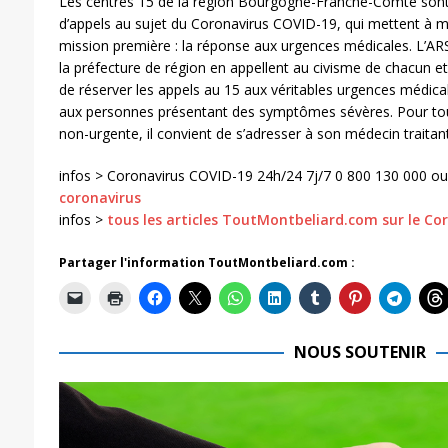
Les centres 15 de la région Bourgogne-Franche-Comté sont
d’appels au sujet du Coronavirus COVID-19, qui mettent à ma
mission première : la réponse aux urgences médicales. L’
la préfecture de région en appellent au civisme de chacun et 
de réserver les appels au 15 aux véritables urgences médical
aux personnes présentant des symptômes sévères. Pour to
non-urgente, il convient de s’adresser à son médecin traitant
infos > Coronavirus COVID-19 24h/24 7j/7 0 800 130 000 o
coronavirus
infos >
tous les articles ToutMontbeliard.com sur le Co
Partager l'information ToutMontbeliard.com :
NOUS SOUTENIR