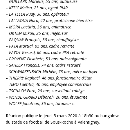
– GUILLARD Marielle, 55 ans, outilleuse
– KESIC Melisa, 23 ans, agent PMR
– LA TELLA Rudy, 36 ans, opérateur
– LALLAOUA Nora, 42 ans, praticienne bien être
– MORA Laetitia, 36 ans, animatrice
– OKTEM Mikail, 25 ans, ingénieur
– PAQUAY François, 38 ans, chauffagiste
– PATA Martial, 65 ans, cadre retraité
– PAYOT Gérard, 66 ans, cadre PSA retraité
– PROVENT Elisabeth, 53 ans, aide-soignante
– SAHLER François, 74 ans, cadre retraité
– SCHWARZENBACH Michèle, 73 ans, mère au foyer
– THIERRY Raphaël, 46 ans, fonctionnaire d’Etat
– TIMO Laetitia, 40 ans, employée commerciale
– TSCHACH Enzo, 20 ans, surveillant collège
– WENDE GIRARD Déborah, 20 ans, étudiante
– WOLFF Jonathan, 36 ans, tatoueur
« .
Réunion publique le jeudi 5 mars 2020 à 18h30 au bungalow
du stade de football de Sous-Roche à Valentigney.