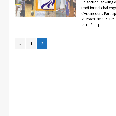
La section Bowling 
traditionnel challen
d’Audincourt. Partici
29 mars 2019 à 17h0
2019 à
[…]
«
1
2