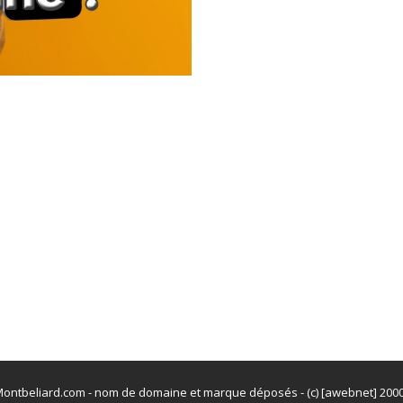
ontbeliard.com - nom de domaine et marque déposés - (c) [awebnet] 200