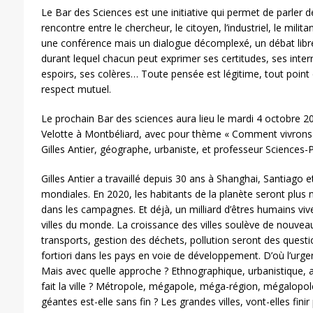
Le Bar des Sciences est une initiative qui permet de parler d
rencontre entre le chercheur, le citoyen, l’industriel, le milit
une conférence mais un dialogue décomplexé, un débat libr
durant lequel chacun peut exprimer ses certitudes, ses inter
espoirs, ses colères… Toute pensée est légitime, tout point 
respect mutuel.
Le prochain Bar des sciences aura lieu le mardi 4 octobre 201
Velotte à Montbéliard, avec pour thème « Comment vivrons-
Gilles Antier, géographe, urbaniste, et professeur Sciences
Gilles Antier a travaillé depuis 30 ans à Shanghai, Santiago
mondiales. En 2020, les habitants de la planète seront plus 
dans les campagnes. Et déjà, un milliard d’êtres humains viv
villes du monde. La croissance des villes soulève de nouveau
transports, gestion des déchets, pollution seront des questi
fortiori dans les pays en voie de développement. D’où l’urge
Mais avec quelle approche ? Ethnographique, urbanistique, 
fait la ville ? Métropole, mégapole, méga-région, mégalopole
géantes est-elle sans fin ? Les grandes villes, vont-elles fini