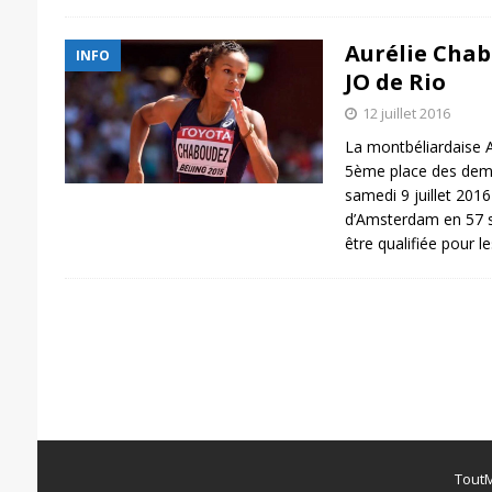
Aurélie Chab
INFO
JO de Rio
12 juillet 2016
La montbéliardaise A
5ème place des demi
samedi 9 juillet 20
d’Amsterdam en 57 s
être qualifiée pour l
ToutM