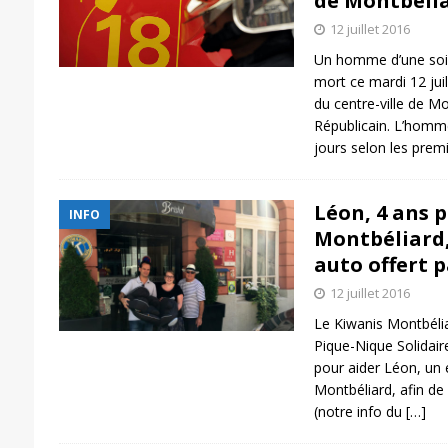
de Montbéli
12 juillet 2016
Un homme d’une soix
mort ce mardi 12 jui
du centre-ville de Mon
Républicain. L’homme
jours selon les prem
Léon, 4 ans 
INFO
Montbéliard,
auto offert p
12 juillet 2016
Le Kiwanis Montbéli
Pique-Nique Solidaire
pour aider Léon, un 
Montbéliard, afin de
(notre info du
[…]