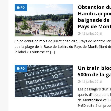
Obtention du
INFO
Handicap pou
baignade de 
Pays de Mon
12 juillet 2016
En ce début de mois de juillet ensoleillé, Pays de Montbéli
que la plage de la Base de Loisirs du Pays de Montbéliard
le label « Tourisme et
[…]
Un train blo
INFO
500m de la g
12 juillet 2016
Les passagers d’un T
quarts d’heure dans 
de Montbéliard ce lun
9h30 suite à un pro