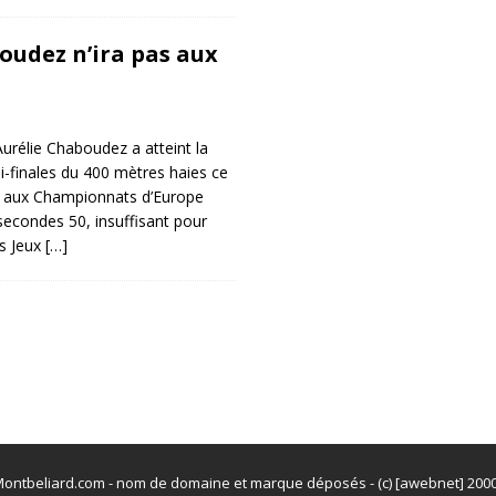
oudez n’ira pas aux
urélie Chaboudez a atteint la
-finales du 400 mètres haies ce
16 aux Championnats d’Europe
econdes 50, insuffisant pour
es Jeux
[…]
ontbeliard.com - nom de domaine et marque déposés - (c) [awebnet] 200