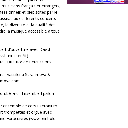
es musiciens français et étrangers,
ssionnels et plébiscités par le
 assisté aux différents concerts
é, la diversité et la qualité des
ndre la musique accessible à tous.
cert d’ouverture avec David
assband.com/fr)
ard : Quatuor de Percussions
ard : Vassilena Serafimova &
fimova.com
ontbéliard : Ensemble Epsilon
t : ensemble de cors Laetonium
ert trompettes et orgue avec
émie Eurocuivres (www.reinhold-