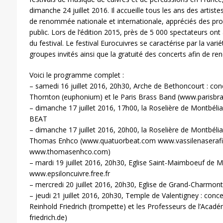
dimanche 24 juillet 2016. Il accueille tous les ans des artist
de renommée nationale et internationale, appréciés des profe
public. Lors de l’édition 2015, près de 5 000 spectateurs ont
du festival. Le festival Eurocuivres se caractérise par la variét
groupes invités ainsi que la gratuité des concerts afin de re
Voici le programme complet :
– samedi 16 juillet 2016, 20h30, Arche de Bethoncourt : con
Thornton (euphonium) et le Paris Brass Band (www.parisbr
– dimanche 17 juillet 2016, 17h00, la Roselière de Montbéli
BEAT
– dimanche 17 juillet 2016, 20h00, la Roselière de Montbéli
Thomas Enhco (www.quatuorbeat.com www.vassilenasera
www.thomasenhco.com)
– mardi 19 juillet 2016, 20h30, Eglise Saint-Maimboeuf de M
www.epsiloncuivre.free.fr
– mercredi 20 juillet 2016, 20h30, Eglise de Grand-Charmon
– jeudi 21 juillet 2016, 20h30, Temple de Valentigney : conc
Reinhold Friedrich (trompette) et les Professeurs de l’Acad
friedrich.de)